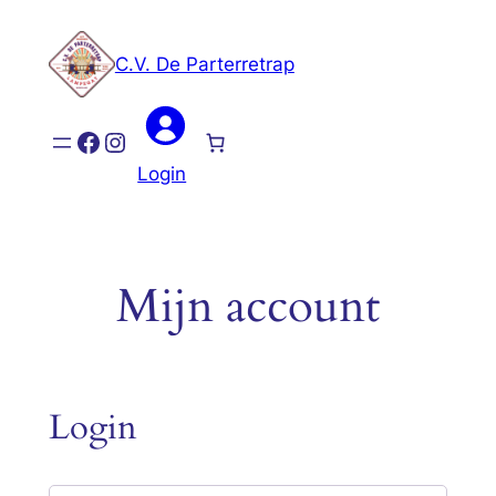
Ga
naar
C.V. De Parterretrap
de
inhoud
Facebook
Instagram
Login
Mijn account
Login